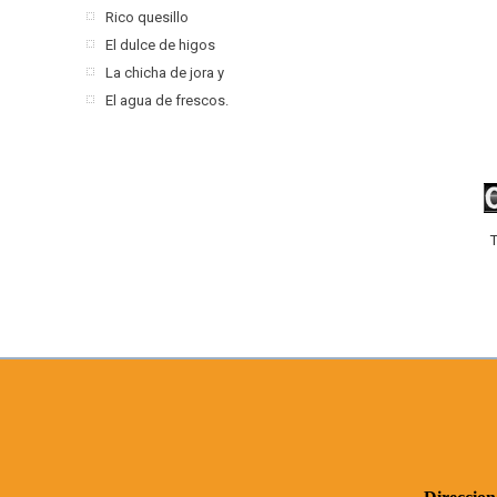
Rico quesillo
El dulce de higos
La chicha de jora y
El agua de frescos.
T