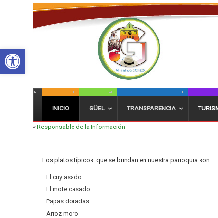
Abrir barra de herramientas
INICIO
GÜEL
TRANSPARENCIA
TURIS
«
Responsable de la Información
Los platos típicos que se brindan en nuestra parroquia son:
El cuy asado
El mote casado
Papas doradas
Arroz moro