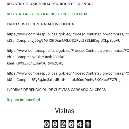
REGISTRO DE ASISTENCIA RENDICIÓN DE CUENTAS
REGISTRO ASISTENCIA RENDICIO´N DE CUENTAS
PROCESOS DE CONTRATACIÓN PUBLICA
https://www.compraspublicas.gob.ec/ProcesoContratacion/compras/PC
idSoliCompra=vj5Qg94GlX8fDsmURLQSZRyu2SSkEI3ey-JXLp8bcVU,
https://www.compraspublicas.gob.ec/ProcesoContratacion/compras/PC
idSoliCompra=NgBk-Y3usb288dAE-
kaaHK9X3Z7E4v_saypGRws2Qxk,
https://www.compraspublicas.gob.ec/ProcesoContratacion/compras/PC
idSoliCompra=8FyBqJm3xfodRevNlhLtpk50noQmHz3KCKccEFC7t-g,
INFORME DE RENDICIÓN DE CUENTAS CARGADO AL CPCCS
ReporteInformeGad
Visitas