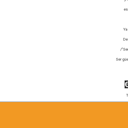
es
Ya
De 
/”Se
Ser gü
T