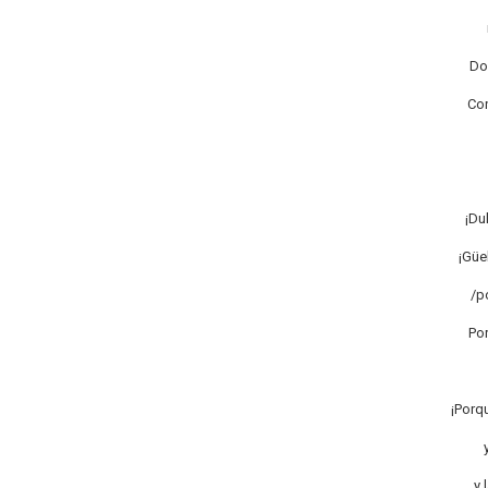
Do
Con
¡Du
¡Güe
/po
Por
¡Porq
y 