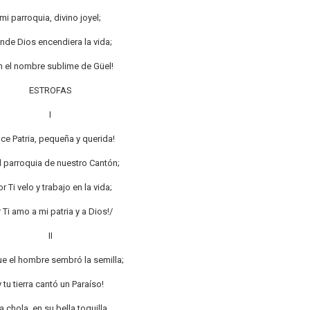
mi parroquia, divino joyel;
nde Dios encendiera la vida;
 el nombre sublime de Güel!
ESTROFAS
I
lce Patria, pequeña y querida!
l parroquia de nuestro Cantón;
r Ti velo y trabajo en la vida;
 Ti amo a mi patria y a Dios!/
II
ue el hombre sembró la semilla;
y tu tierra cantó un Paraíso!
la chola, en su bella toquilla,